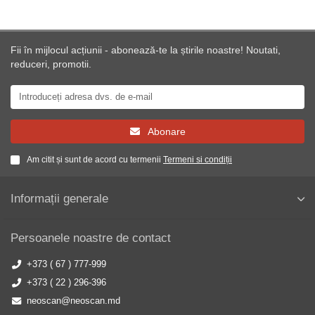
Fii în mijlocul acțiunii - abonează-te la știrile noastre! Noutati,
reduceri, promotii.
Abonare
Am citit și sunt de acord cu termenii
Termeni si condiții
Informații generale
Persoanele noastre de contact
+373 ( 67 ) 777-999
+373 ( 22 ) 296-396
neoscan@neoscan.md