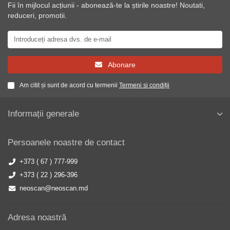
Fii în mijlocul acțiunii - abonează-te la știrile noastre! Noutati,
reduceri, promotii.
Abonare
Am citit și sunt de acord cu termenii
Termeni si condiții
Informații generale
Persoanele noastre de contact
+373 ( 67 ) 777-999
+373 ( 22 ) 296-396
neoscan@neoscan.md
Adresa noastră