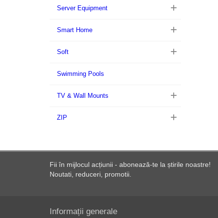
Server Equipment
Smart Home
Soft
Swimming Pools
TV & Wall Mounts
ZIP
Fii în mijlocul acțiunii - abonează-te la știrile noastre!
Noutati, reduceri, promotii.
Informații generale