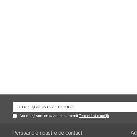
Am citit și sunt de acord cu termenii
Termeni si condiții
Persoanele noastre de contact
Ad