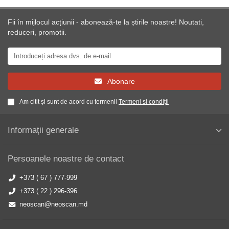
Fii în mijlocul acțiunii - abonează-te la știrile noastre! Noutati,
reduceri, promotii.
Abonare
Am citit și sunt de acord cu termenii
Termeni si condiții
Informații generale
Persoanele noastre de contact
+373 ( 67 ) 777-999
+373 ( 22 ) 296-396
neoscan@neoscan.md