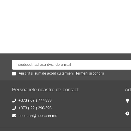
Am citit și sunt de acord cu termenii
Termeni si condiții
Persoanele noastre de contact
Ad
+373 ( 67 ) 777-999
+373 ( 22 ) 296-396
neoscan@neoscan.md