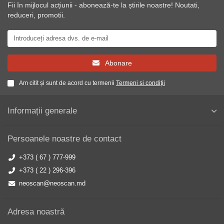
Fii în mijlocul acțiunii - abonează-te la știrile noastre! Noutati,
reduceri, promotii.
Abonare
Am citit și sunt de acord cu termenii
Termeni si condiții
Informații generale
Persoanele noastre de contact
+373 ( 67 ) 777-999
+373 ( 22 ) 296-396
neoscan@neoscan.md
Adresa noastră