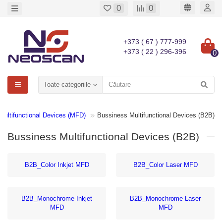
0
0
+373 ( 67 ) 777-999
+373 ( 22 ) 296-396
0
Toate categoriile
Multifunctional Devices (MFD)
Bussiness Multifunctional Devices (B2B)
Bussiness Multifunctional Devices (B2B)
B2B_Color Inkjet MFD
B2B_Color Laser MFD
B2B_Monochrome Inkjet
B2B_Monochrome Laser
MFD
MFD