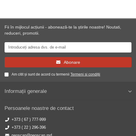
Fii în mijlocul acțiunii - abonează-te la știrile noastre! Noutati,
reduceri, promotii.
Abonare
Am citit și sunt de acord cu termenii
Termeni si condiții
Informații generale
Persoanele noastre de contact
+373 ( 67 ) 777-999
+373 ( 22 ) 296-396
neoscan@neoscan.md