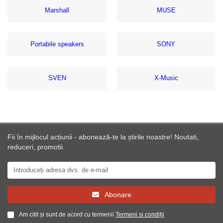
Marshall
MUSE
Portabile speakers
SONY
SVEN
X-Music
Fii în mijlocul acțiunii - abonează-te la știrile noastre! Noutati,
reduceri, promotii.
Abonare
Am citit și sunt de acord cu termenii
Termeni si condiții