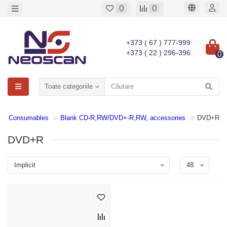
0
0
+373 ( 67 ) 777-999
+373 ( 22 ) 296-396
0
Toate categoriile
Consumables
Blank CD-R,RW/DVD+-R,RW, accessories
DVD+R
DVD+R