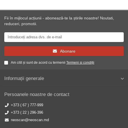
Fii în mijlocul acțiunii - abonează-te la știrile noastre! Noutati,
reduceri, promotii.
Abonare
Am citit și sunt de acord cu termenii
Termeni si condiții
Informații generale
Persoanele noastre de contact
+373 ( 67 ) 777-999
+373 ( 22 ) 296-396
neoscan@neoscan.md