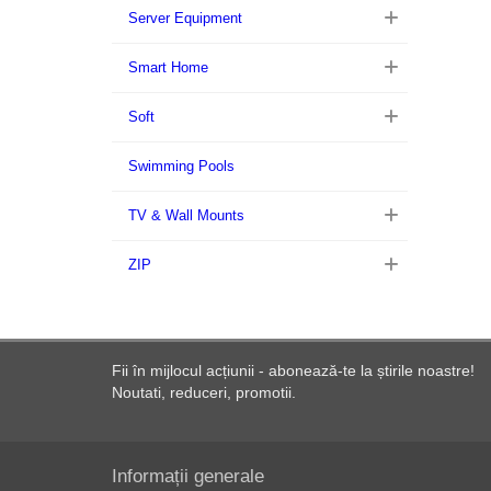
Server Equipment
Smart Home
Soft
Swimming Pools
TV & Wall Mounts
ZIP
Fii în mijlocul acțiunii - abonează-te la știrile noastre!
Noutati, reduceri, promotii.
Informații generale