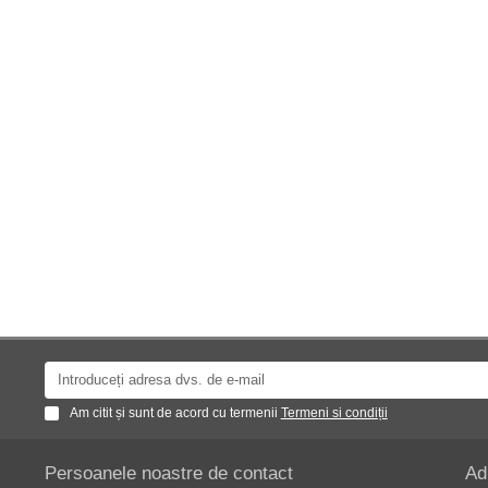
Am citit și sunt de acord cu termenii
Termeni si condiții
Persoanele noastre de contact
Ad