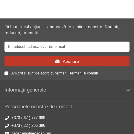
Fii în mijlocul acțiunii - abonează-te la știrile noastre! Noutati,
reduceri, promotii.
Abonare
Am citit și sunt de acord cu termenii
Termeni si condiții
Informații generale
Persoanele noastre de contact
+373 ( 67 ) 777-999
+373 ( 22 ) 296-396
neoscan@neoscan.md