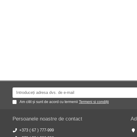
Am citit și sunt de acord cu termenii
Termeni si condiții
Persoanele noastre de contact
Ad
+373 ( 67 ) 777-999