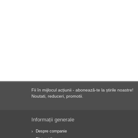
Fii în mijlocul acțiunii - abonează-te la știrile noastre!
Noutati, reduceri, promotii.
Informații generale
Despre companie