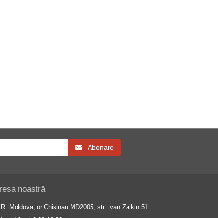
Abonare
resa noastră
R. Moldova, or.Chisinau MD2005, str. Ivan Zaikin 51