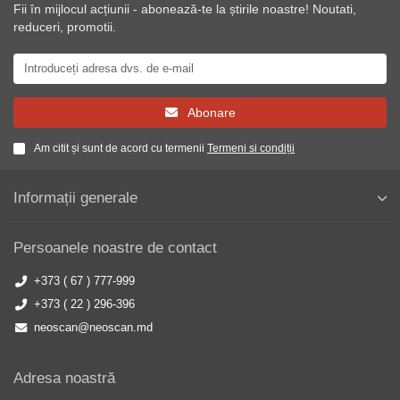
Fii în mijlocul acțiunii - abonează-te la știrile noastre! Noutati,
reduceri, promotii.
Abonare
Am citit și sunt de acord cu termenii
Termeni si condiții
Informații generale
Persoanele noastre de contact
+373 ( 67 ) 777-999
+373 ( 22 ) 296-396
neoscan@neoscan.md
Adresa noastră