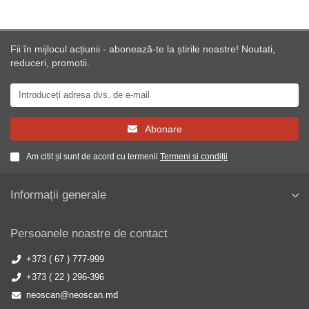
Fii în mijlocul acțiunii - abonează-te la știrile noastre! Noutati,
reduceri, promotii.
Abonare
Am citit și sunt de acord cu termenii
Termeni si condiții
Informații generale
Persoanele noastre de contact
+373 ( 67 ) 777-999
+373 ( 22 ) 296-396
neoscan@neoscan.md