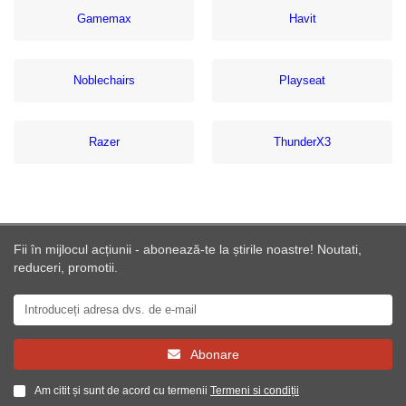
Gamemax
Havit
Noblechairs
Playseat
Razer
ThunderX3
Fii în mijlocul acțiunii - abonează-te la știrile noastre! Noutati,
reduceri, promotii.
Abonare
Am citit și sunt de acord cu termenii
Termeni si condiții