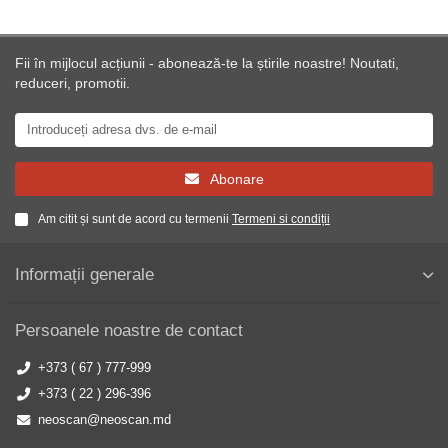
Fii în mijlocul acțiunii - abonează-te la știrile noastre! Noutati,
reduceri, promotii.
Abonare
Am citit și sunt de acord cu termenii
Termeni si condiții
Informații generale
Persoanele noastre de contact
+373 ( 67 ) 777-999
+373 ( 22 ) 296-396
neoscan@neoscan.md