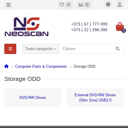
0
0
+373 ( 67 ) 777-999
+373 ( 22 ) 296-396
0
Toate categoriile
Computer Parts & Components
Storage ODD
Storage ODD
External DVD-RW Drives
DVD-RW Drives
(Slim Size) USB2.0