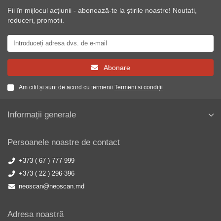
Fii în mijlocul acțiunii - abonează-te la știrile noastre! Noutati,
reduceri, promotii.
Abonare
Am citit și sunt de acord cu termenii
Termeni si condiții
Informații generale
Persoanele noastre de contact
+373 ( 67 ) 777-999
+373 ( 22 ) 296-396
neoscan@neoscan.md
Adresa noastră