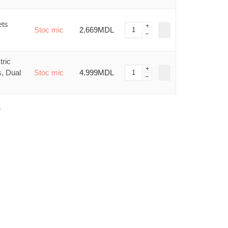
ets
Stoc mic
2.669MDL
ric
s, Dual
Stoc mic
4.999MDL
)