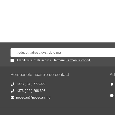
Am citit și sunt de acord cu termenii
Termeni si condiții
Persoanele noastre de contact
Ad
+373 ( 67 ) 777-999
+373 ( 22 ) 296-396
neoscan@neoscan.md