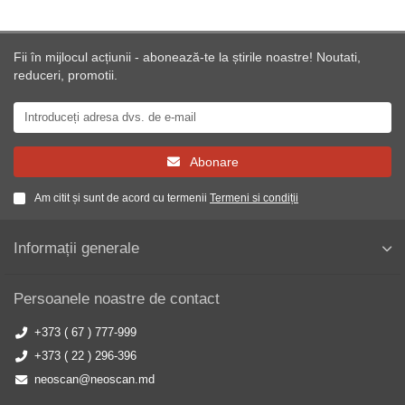
Fii în mijlocul acțiunii - abonează-te la știrile noastre! Noutati,
reduceri, promotii.
Abonare
Am citit și sunt de acord cu termenii
Termeni si condiții
Informații generale
Persoanele noastre de contact
+373 ( 67 ) 777-999
+373 ( 22 ) 296-396
neoscan@neoscan.md