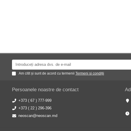
Am citit și sunt de acord cu termenii
Termeni si condiții
Persoanele noastre de contact
Ad
+373 ( 67 ) 777-999
+373 ( 22 ) 296-396
neoscan@neoscan.md