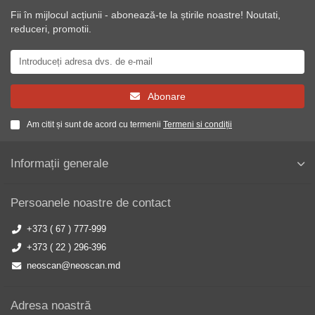
Fii în mijlocul acțiunii - abonează-te la știrile noastre! Noutati,
reduceri, promotii.
Abonare
Am citit și sunt de acord cu termenii
Termeni si condiții
Informații generale
Persoanele noastre de contact
+373 ( 67 ) 777-999
+373 ( 22 ) 296-396
neoscan@neoscan.md
Adresa noastră