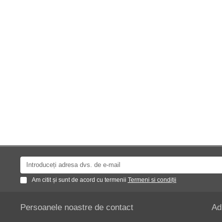
Am citit și sunt de acord cu termenii
Termeni si condiții
Persoanele noastre de contact
Ad