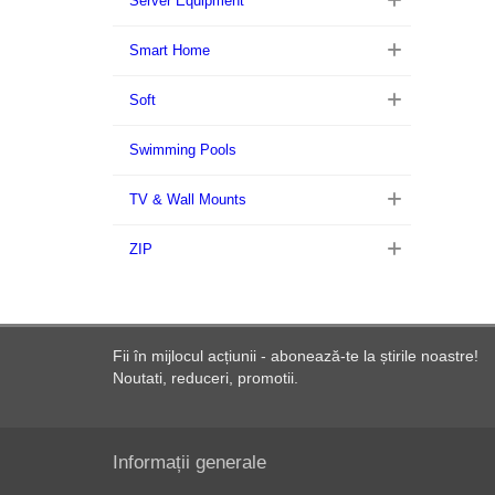
Server Equipment
Smart Home
Soft
Swimming Pools
TV & Wall Mounts
ZIP
Fii în mijlocul acțiunii - abonează-te la știrile noastre!
Noutati, reduceri, promotii.
Informații generale