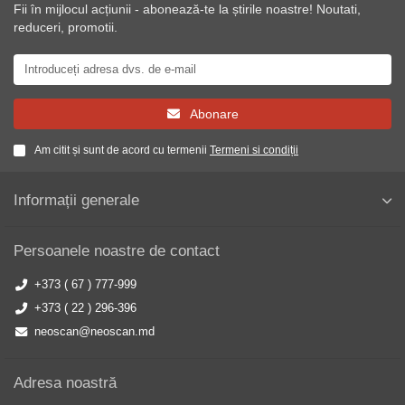
Fii în mijlocul acțiunii - abonează-te la știrile noastre! Noutati,
reduceri, promotii.
Abonare
Am citit și sunt de acord cu termenii
Termeni si condiții
Informații generale
Persoanele noastre de contact
+373 ( 67 ) 777-999
+373 ( 22 ) 296-396
neoscan@neoscan.md
Adresa noastră