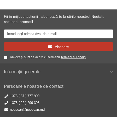
Fii în mijlocul acțiunii - abonează-te la știrile noastre! Noutati,
reduceri, promotii.
Abonare
Am citit și sunt de acord cu termenii
Termeni si condiții
Informații generale
Persoanele noastre de contact
+373 ( 67 ) 777-999
+373 ( 22 ) 296-396
neoscan@neoscan.md