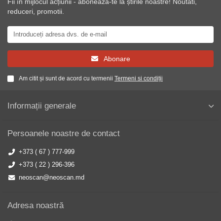
Fii în mijlocul acțiunii - abonează-te la știrile noastre! Noutati,
reduceri, promotii.
Abonare
Am citit și sunt de acord cu termenii
Termeni si condiții
Informații generale
Persoanele noastre de contact
+373 ( 67 ) 777-999
+373 ( 22 ) 296-396
neoscan@neoscan.md
Adresa noastră