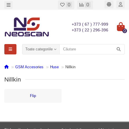
0
0
+373 ( 67 ) 777-999
+373 ( 22 ) 296-396
0
Toate categoriile
GSM Accesories
Huse
Nillkin
Nillkin
Flip