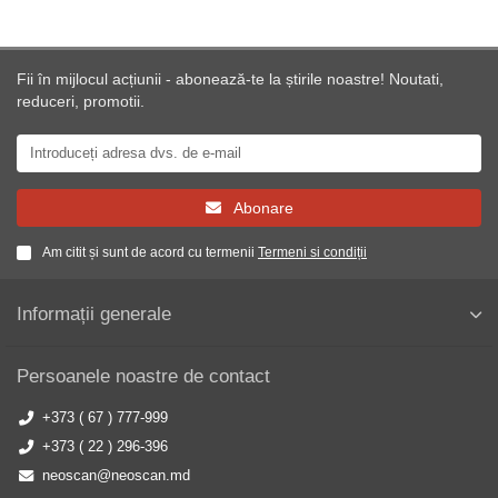
Fii în mijlocul acțiunii - abonează-te la știrile noastre! Noutati,
reduceri, promotii.
Abonare
Am citit și sunt de acord cu termenii
Termeni si condiții
Informații generale
Persoanele noastre de contact
+373 ( 67 ) 777-999
+373 ( 22 ) 296-396
neoscan@neoscan.md