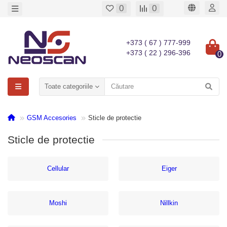
0
0
+373 ( 67 ) 777-999
+373 ( 22 ) 296-396
0
Toate categoriile
GSM Accesories
Sticle de protectie
Sticle de protectie
Cellular
Eiger
Moshi
Nillkin