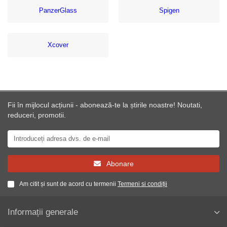
PanzerGlass
Spigen
Xcover
Fii în mijlocul acțiunii - abonează-te la știrile noastre! Noutati,
reduceri, promotii.
Abonare
Am citit și sunt de acord cu termenii
Termeni si condiții
Informații generale