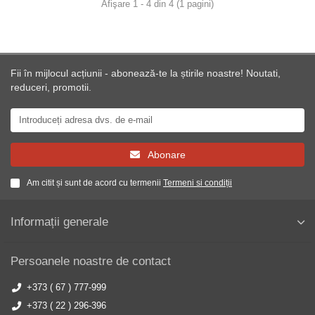
Afişare 1 - 4 din 4 (1 pagini)
Fii în mijlocul acțiunii - abonează-te la știrile noastre! Noutati,
reduceri, promotii.
Abonare
Am citit și sunt de acord cu termenii
Termeni si condiții
Informații generale
Persoanele noastre de contact
+373 ( 67 ) 777-999
+373 ( 22 ) 296-396