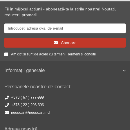
Fii în mijlocul acțiunii - abonează-te la știrile noastre! Noutati,
reduceri, promotii.
Abonare
Am citit și sunt de acord cu termenii
Termeni si condiții
Informații generale
Persoanele noastre de contact
+373 ( 67 ) 777-999
+373 ( 22 ) 296-396
neoscan@neoscan.md
Adresa noastră