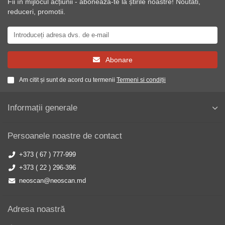
Fii în mijlocul acțiunii - abonează-te la știrile noastre! Noutati,
reduceri, promotii.
Abonare
Am citit și sunt de acord cu termenii
Termeni si condiții
Informații generale
Persoanele noastre de contact
+373 ( 67 ) 777-999
+373 ( 22 ) 296-396
neoscan@neoscan.md
Adresa noastră