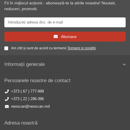
Fii în mijlocul acțiunii - abonează-te la știrile noastre! Noutati,
reduceri, promotii.
Abonare
Am citit și sunt de acord cu termenii
Termeni si condiții
Informații generale
Persoanele noastre de contact
+373 ( 67 ) 777-999
+373 ( 22 ) 296-396
neoscan@neoscan.md
Adresa noastră