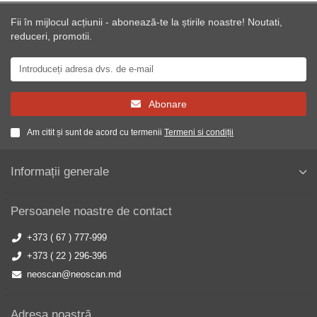
Fii în mijlocul acțiunii - abonează-te la știrile noastre! Noutati,
reduceri, promotii.
Abonare
Am citit și sunt de acord cu termenii
Termeni si condiții
Informații generale
Persoanele noastre de contact
+373 ( 67 ) 777-999
+373 ( 22 ) 296-396
neoscan@neoscan.md
Adresa noastră