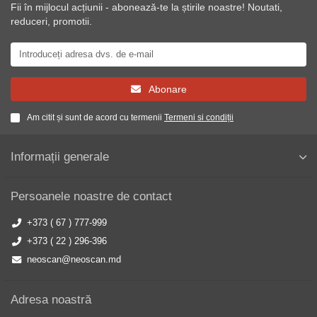
Fii în mijlocul acțiunii - abonează-te la știrile noastre! Noutati,
reduceri, promotii.
Abonare
Am citit și sunt de acord cu termenii
Termeni si condiții
Informații generale
Persoanele noastre de contact
+373 ( 67 ) 777-999
+373 ( 22 ) 296-396
neoscan@neoscan.md
Adresa noastră