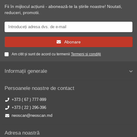
Fii în mijlocul acțiunii - abonează-te la știrile noastre! Noutati,
reduceri, promotii.
Abonare
Am citit și sunt de acord cu termenii
Termeni si condiții
Informații generale
Persoanele noastre de contact
+373 ( 67 ) 777-999
+373 ( 22 ) 296-396
neoscan@neoscan.md
Adresa noastră