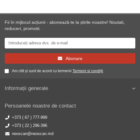
Fii în mijlocul acțiunii - abonează-te la știrile noastre! Noutati,
reduceri, promotii.
Abonare
Am citit și sunt de acord cu termenii
Termeni si condiții
Informații generale
Persoanele noastre de contact
+373 ( 67 ) 777-999
+373 ( 22 ) 296-396
neoscan@neoscan.md