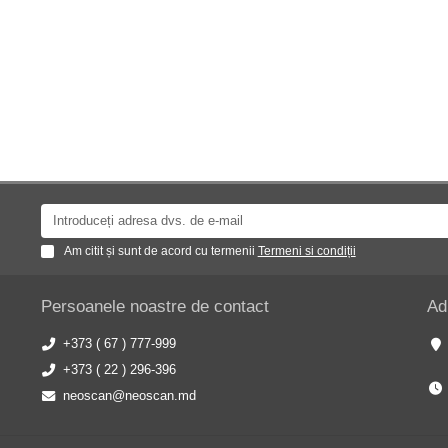
Am citit și sunt de acord cu termenii
Termeni si condiții
Persoanele noastre de contact
Ad
+373 ( 67 ) 777-999
+373 ( 22 ) 296-396
neoscan@neoscan.md