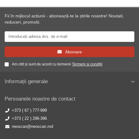
Fii în mijlocul acțiunii - abonează-te la știrile noastre! Noutati,
reduceri, promotii.
Abonare
Am citit și sunt de acord cu termenii
Termeni si condiții
Informații generale
Persoanele noastre de contact
+373 ( 67 ) 777-999
+373 ( 22 ) 296-396
neoscan@neoscan.md