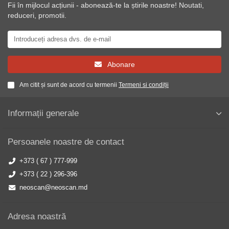
Fii în mijlocul acțiunii - abonează-te la știrile noastre! Noutati,
reduceri, promotii.
Abonare
Am citit și sunt de acord cu termenii
Termeni si condiții
Informații generale
Persoanele noastre de contact
+373 ( 67 ) 777-999
+373 ( 22 ) 296-396
neoscan@neoscan.md
Adresa noastră