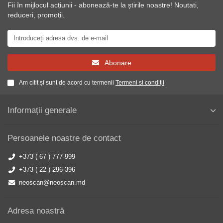
Fii în mijlocul acțiunii - abonează-te la știrile noastre! Noutati,
reduceri, promotii.
Abonare
Am citit și sunt de acord cu termenii
Termeni si condiții
Informații generale
Persoanele noastre de contact
+373 ( 67 ) 777-999
+373 ( 22 ) 296-396
neoscan@neoscan.md
Adresa noastră