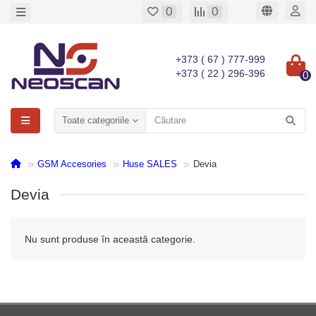
0
0
+373 ( 67 ) 777-999
+373 ( 22 ) 296-396
0
Toate categoriile
GSM Accesories
Huse SALES
Devia
Devia
Nu sunt produse în această categorie.