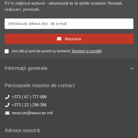
Fii în mijlocul acțiunii - abonează-te la știrile noastre! Noutati,
reduceri, promotii.
Abonare
Am citit și sunt de acord cu termenii
Termeni si condiții
Informații generale
Persoanele noastre de contact
+373 ( 67 ) 777-999
+373 ( 22 ) 296-396
neoscan@neoscan.md
Adresa noastră