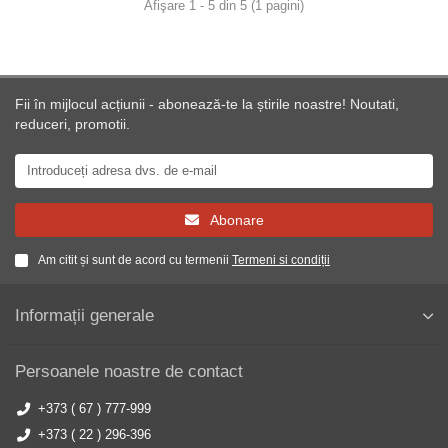
Afişare 1 - 5 din 5 (1 pagini)
Fii în mijlocul acțiunii - abonează-te la știrile noastre! Noutati,
reduceri, promotii.
Abonare
Am citit și sunt de acord cu termenii
Termeni si condiții
Informații generale
Persoanele noastre de contact
+373 ( 67 ) 777-999
+373 ( 22 ) 296-396