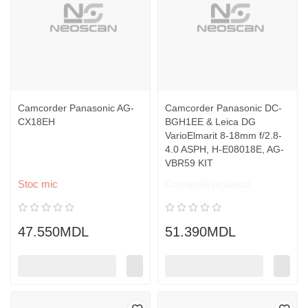
Camcorder Panasonic AG-
Camcorder Panasonic DC-
CX18EH
BGH1EE & Leica DG
VarioElmarit 8-18mm f/2.8-
4.0 ASPH, H-E08018E, AG-
VBR59 KIT
Stoc mic
Comandă produsul
47.550MDL
51.390MDL