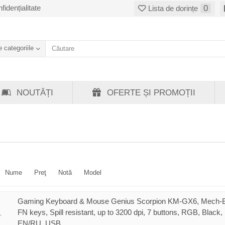
fidențialitate
0
Lista de dorințe
 categoriile
NOUTĂȚI
OFERTE ȘI PROMOȚII
Nume
Preţ
Notă
Model
Gaming Keyboard & Mouse Genius Scorpion KM-GX6, Mech-B
FN keys, Spill resistant, up to 3200 dpi, 7 buttons, RGB, Black,
EN/RU, USB