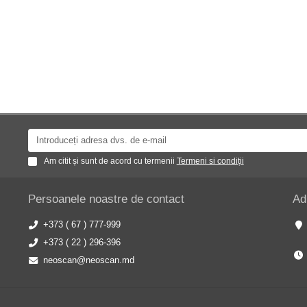
Am citit și sunt de acord cu termenii
Termeni si condiții
Persoanele noastre de contact
Ad
+373 ( 67 ) 777-999
+373 ( 22 ) 296-396
neoscan@neoscan.md