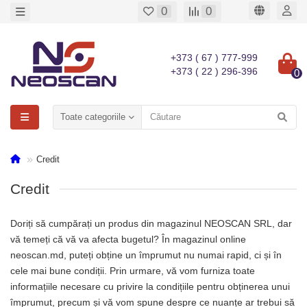
0
0
+373 ( 67 ) 777-999
+373 ( 22 ) 296-396
0
Toate categoriile
Credit
Credit
Doriți să cumpărați un produs din magazinul NEOSCAN SRL, dar
vă temeți că vă va afecta bugetul? În magazinul online
neoscan.md, puteți obține un împrumut nu numai rapid, ci și în
cele mai bune condiții. Prin urmare, vă vom furniza toate
informațiile necesare cu privire la condițiile pentru obținerea unui
împrumut, precum și vă vom spune despre ce nuanțe ar trebui să