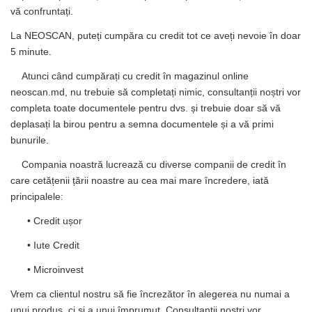
vă confruntați.
La NEOSCAN, puteți cumpăra cu credit tot ce aveți nevoie în doar
5 minute.
Atunci când cumpărați cu credit în magazinul online
neoscan.md, nu trebuie să completați nimic, consultanții noștri vor
completa toate documentele pentru dvs. și trebuie doar să vă
deplasați la birou pentru a semna documentele și a vă primi
bunurile.
Compania noastră lucrează cu diverse companii de credit în
care cetățenii țării noastre au cea mai mare încredere, iată
principalele:
• Credit ușor
• Iute Credit
• Microinvest
Vrem ca clientul nostru să fie încrezător în alegerea nu numai a
unui produs, ci și a unui împrumut. Consultanții noștri vor