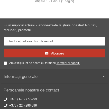
Afişare 1 - 1 din 1 (1 pagini)
Fii în mijlocul acțiunii - abonează-te la știrile noastre! Noutati,
reduceri, promotii.
Abonare
Am citit și sunt de acord cu termenii
Termeni si condiții
Informații generale
Persoanele noastre de contact
+373 ( 67 ) 777-999
+373 ( 22 ) 296-396