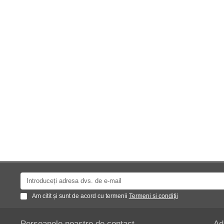
Am citit și sunt de acord cu termenii
Termeni si condiții
Persoanele noastre de contact
Ad