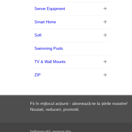
Server Equipment
Smart Home
Soft
Swimming Pools
TV & Wall Mounts
ZIP
Fii în mijlocul acțiunii - abonează-te la știrile noastre!
Noutati, reduceri, promotii.
Informații generale