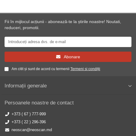
Fii în mijlocul acțiunii - abonează-te la știrile noastre! Noutati,
reduceri, promotii.
Abonare
Am citit și sunt de acord cu termenii
Termeni si condiții
Informații generale
Persoanele noastre de contact
+373 ( 67 ) 777-999
+373 ( 22 ) 296-396
neoscan@neoscan.md