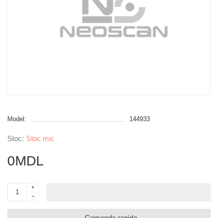
Model:
144933
Stoc mic
0MDL
Comanda rapida