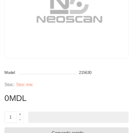
Model:
215630
Stoc mic
0MDL
Comanda rapida