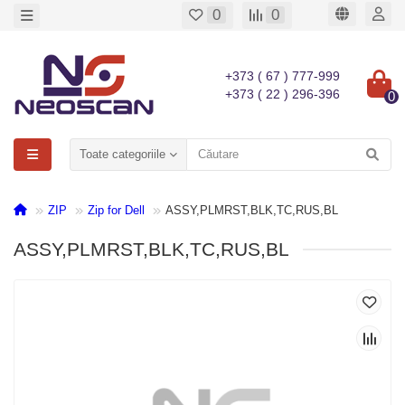
0
0
+373 ( 67 ) 777-999
+373 ( 22 ) 296-396
0
Toate categoriile
ZIP
Zip for Dell
ASSY,PLMRST,BLK,TC,RUS,BL
ASSY,PLMRST,BLK,TC,RUS,BL