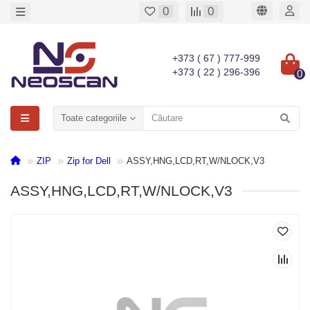
0
0
+373 ( 67 ) 777-999
+373 ( 22 ) 296-396
0
Toate categoriile
ZIP
Zip for Dell
ASSY,HNG,LCD,RT,W/NLOCK,V3
ASSY,HNG,LCD,RT,W/NLOCK,V3