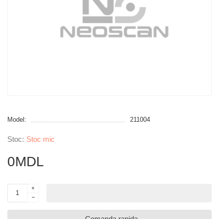
Model:
211004
Stoc mic
0MDL
Comanda rapida