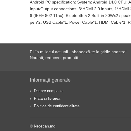
Android PC specification: System: Android 14.0 CP
Input/Output connections: 3*HDMI 2.0 inputs, 1*HDMI
6 (IEEE 802.11ax), Bluetooth 5.2 Built-in 20Wx2 speak
pen*2, USB Cable*1, Power Cable*1, HDMI Cable*1, Re
Fii în mijlocul acțiunii - abonează-te la știrile noastre!
Noutati, reduceri, promotii.
Informații generale
Despre companie
Plata si livrarea
Politica de confidențialitate
© Neoscan.md