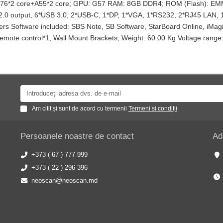
U: A76*2 core+A55*2 core; GPU: G57 RAM: 8GB DDR4; ROM (Flash): E
 2.0 output, 6*USB 3.0, 2*USB-C, 1*DP, 1*VGA, 1*RS232, 2*RJ45 LAN, 1
ers Software included: SBS Note, SB Software, StarBoard Online, iMagic
mote control*1, Wall Mount Brackets; Weight: 60.00 Kg Voltage rang
Am citit și sunt de acord cu termenii
Termeni si condiții
Persoanele noastre de contact
Ad
+373 ( 67 ) 777-999
+373 ( 22 ) 296-396
neoscan@neoscan.md