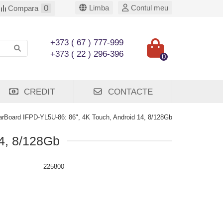
0
Limba
Contul meu
Compara
+373 ( 67 ) 777-999
+373 ( 22 ) 296-396
0
CREDIT
CONTACTE
tarBoard IFPD-YL5U-86: 86", 4K Touch, Android 14, 8/128Gb
14, 8/128Gb
225800